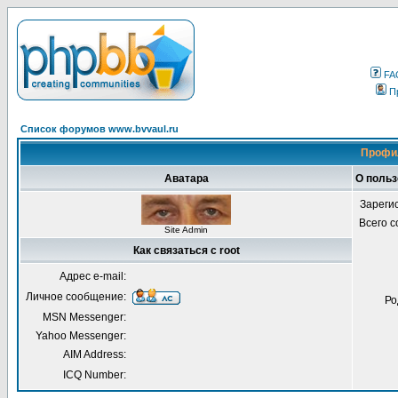
FA
П
Список форумов www.bvvaul.ru
Профил
Аватара
О польз
Зареги
Всего 
Site Admin
Как связаться с root
Адрес e-mail:
Личное сообщение:
Ро
MSN Messenger:
Yahoo Messenger:
AIM Address:
ICQ Number: