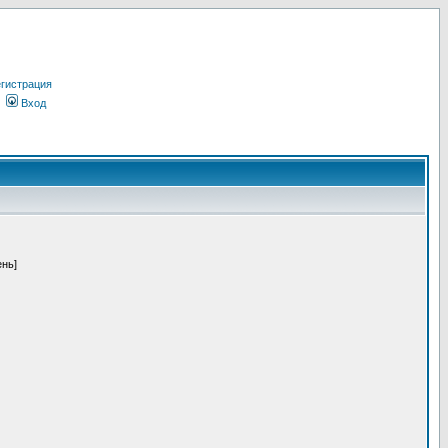
гистрация
Вход
ень]