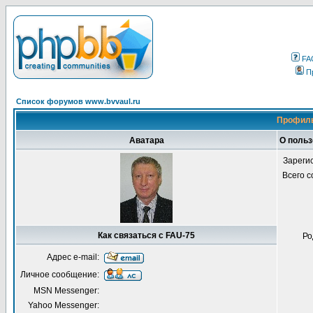
FA
П
Список форумов www.bvvaul.ru
Профиль
Аватара
О польз
Зареги
Всего 
Как связаться с FAU-75
Ро
Адрес e-mail:
Личное сообщение:
MSN Messenger:
Yahoo Messenger: