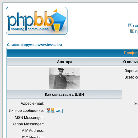
FA
П
Список форумов www.bvvaul.ru
Профил
Аватара
О поль
Зареги
Всего 
Как связаться с ШВН
Адрес e-mail:
Ро
Личное сообщение:
MSN Messenger:
Yahoo Messenger:
AIM Address:
ICQ Number: