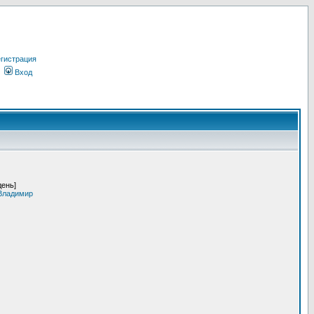
гистрация
Вход
день]
 Владимир