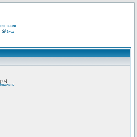
гистрация
Вход
день]
 Владимир