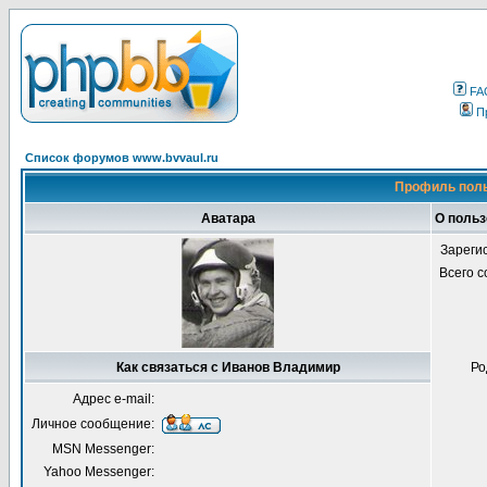
FA
П
Список форумов www.bvvaul.ru
Профиль поль
Аватара
О поль
Зареги
Всего 
Как связаться с Иванов Владимир
Ро
Адрес e-mail:
Личное сообщение:
MSN Messenger:
Yahoo Messenger: