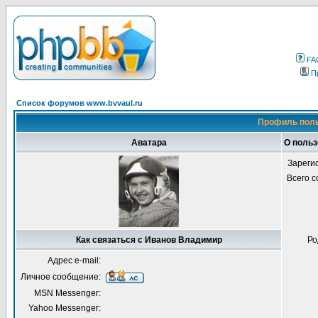
FA
П
Список форумов www.bvvaul.ru
Профиль поль
Аватара
О поль
Зареги
Всего 
Как связаться с Иванов Владимир
Ро
Адрес e-mail:
Личное сообщение:
MSN Messenger:
Yahoo Messenger: