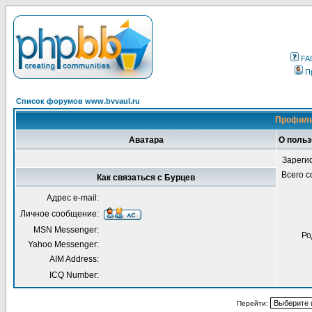
FA
П
Список форумов www.bvvaul.ru
Профиль
Аватара
О польз
Зареги
Всего 
Как связаться с Бурцев
Адрес e-mail:
Личное сообщение:
MSN Messenger:
Ро
Yahoo Messenger:
AIM Address:
ICQ Number:
Перейти: