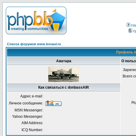
FA
П
Список форумов www.bvvaul.ru
Профиль п
Аватара
О польз
Зареги
Всего 
Как связаться с donbassAIR
Адрес e-mail:
Ро
Личное сообщение:
MSN Messenger:
Yahoo Messenger:
AIM Address:
ICQ Number: