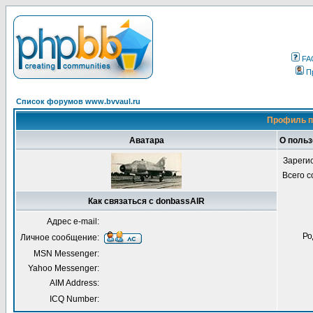
FA
П
Список форумов www.bvvaul.ru
Профиль п
Аватара
О польз
Зареги
Всего 
Как связаться с donbassAIR
Адрес e-mail:
Ро
Личное сообщение:
MSN Messenger:
Yahoo Messenger:
AIM Address:
ICQ Number: