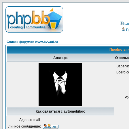
FA
П
Список форумов www.bvvaul.ru
Профиль по
Аватара
О польз
Зареги
Всего 
Ро
Как связаться с avtomobilpro
Адрес e-mail:
Личное сообщение: