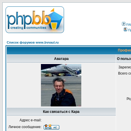
FA
П
Список форумов www.bvvaul.ru
Профил
Аватара
О польз
Зареги
Всего 
Ро
Как связаться с Кара
Адрес e-mail:
Личное сообщение: