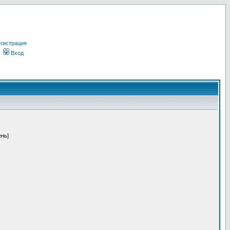
гистрация
Вход
ень]