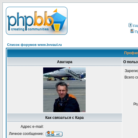
FA
П
Список форумов www.bvvaul.ru
Профил
Аватара
О польз
Зареги
Всего 
Ро
Как связаться с Кара
Адрес e-mail:
Личное сообщение: