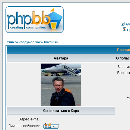
FA
П
Список форумов www.bvvaul.ru
Профил
Аватара
О польз
Зареги
Всего 
Ро
Как связаться с Кара
Адрес e-mail:
Личное сообщение: