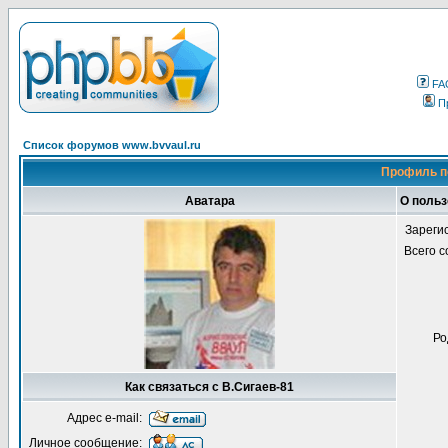
FA
П
Список форумов www.bvvaul.ru
Профиль п
Аватара
О польз
Зареги
Всего 
Ро
Как связаться с В.Сигаев-81
Адрес e-mail:
Личное сообщение: