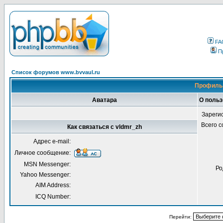
FA
П
Список форумов www.bvvaul.ru
Профиль 
Аватара
О польз
Зареги
Всего 
Как связаться с vldmr_zh
Адрес e-mail:
Личное сообщение:
MSN Messenger:
Ро
Yahoo Messenger:
AIM Address:
ICQ Number:
Перейти: