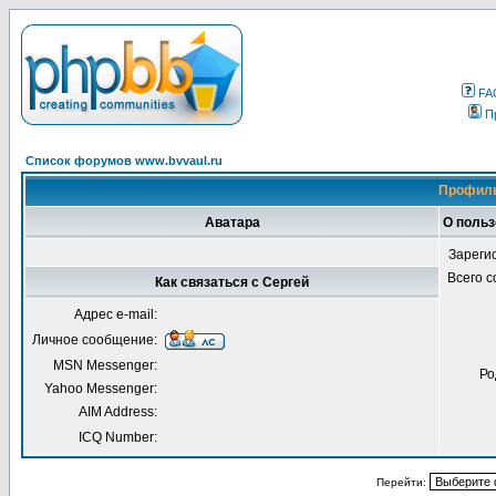
FA
П
Список форумов www.bvvaul.ru
Профиль
Аватара
О польз
Зареги
Всего 
Как связаться с Сергей
Адрес e-mail:
Личное сообщение:
MSN Messenger:
Ро
Yahoo Messenger:
AIM Address:
ICQ Number:
Перейти: