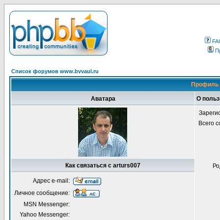
FA
П
Список форумов www.bvvaul.ru
Профиль 
Аватара
О польз
Зареги
Всего 
Как связаться с arturs007
Ро
Адрес e-mail:
Личное сообщение:
MSN Messenger:
Yahoo Messenger: