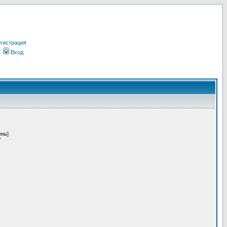
гистрация
Вход
ень]
7