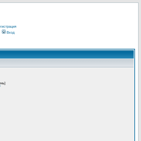
гистрация
Вход
ень]
7