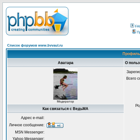
FA
П
Список форумов www.bvvaul.ru
Профиль
Аватара
О поль
Зареги
Всего 
Модератор
Ро
Как связаться с ВедьМА
Адрес e-mail:
Личное сообщение:
MSN Messenger:
Yahoo Messenger: