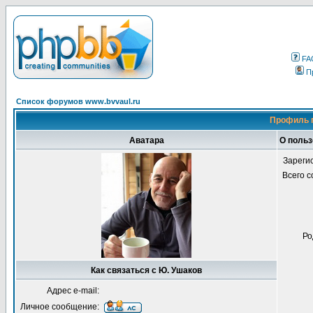
FA
П
Список форумов www.bvvaul.ru
Профиль 
Аватара
О польз
Зареги
Всего 
Ро
Как связаться с Ю. Ушаков
Адрес e-mail:
Личное сообщение: