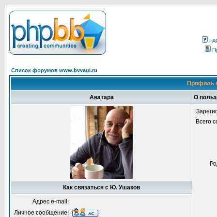
FA
П
Список форумов www.bvvaul.ru
Профиль 
Аватара
О польз
Зареги
Всего 
Ро
Как связаться с Ю. Ушаков
Адрес e-mail:
Личное сообщение: