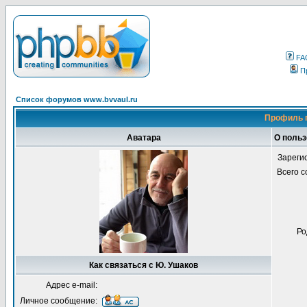
FA
П
Список форумов www.bvvaul.ru
Профиль 
Аватара
О польз
Зареги
Всего 
Ро
Как связаться с Ю. Ушаков
Адрес e-mail:
Личное сообщение: