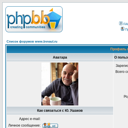
FA
П
Список форумов www.bvvaul.ru
Профиль 
Аватара
О польз
Зареги
Всего 
Ро
Как связаться с Ю. Ушаков
Адрес e-mail:
Личное сообщение: