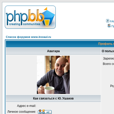
FA
П
Список форумов www.bvvaul.ru
Профиль 
Аватара
О польз
Зареги
Всего 
Ро
Как связаться с Ю. Ушаков
Адрес e-mail:
Личное сообщение: