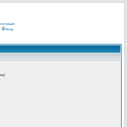
гистрация
Вход
ень]