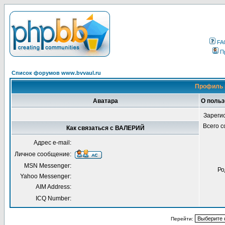
FA
П
Список форумов www.bvvaul.ru
Профиль 
Аватара
О поль
Зареги
Всего 
Как связаться с ВАЛЕРИЙ
Адрес e-mail:
Личное сообщение:
MSN Messenger:
Ро
Yahoo Messenger:
AIM Address:
ICQ Number:
Перейти: