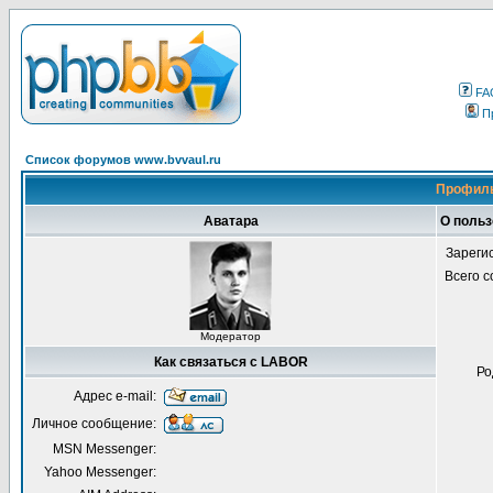
FA
П
Список форумов www.bvvaul.ru
Профиль
Аватара
О поль
Зареги
Всего 
Модератор
Как связаться с LABOR
Ро
Адрес e-mail:
Личное сообщение:
MSN Messenger:
Yahoo Messenger: