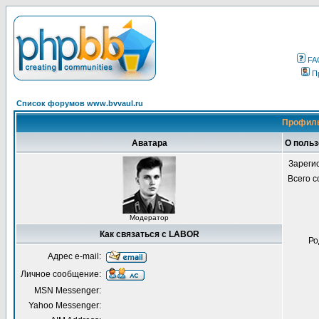
FA
П
Список форумов www.bvvaul.ru
Профиль
Аватара
О поль
Зареги
Всего 
Модератор
Как связаться с LABOR
Ро
Адрес e-mail:
Личное сообщение:
MSN Messenger:
Yahoo Messenger: