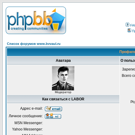
FA
П
Список форумов www.bvvaul.ru
Профиль
Аватара
О поль
Зареги
Всего 
Модератор
Как связаться с LABOR
Ро
Адрес e-mail:
Личное сообщение:
MSN Messenger:
Yahoo Messenger: