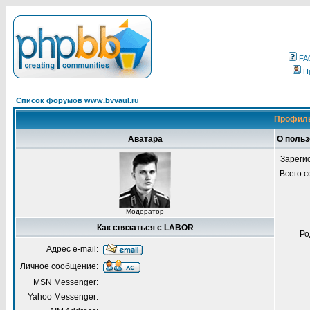
FA
П
Список форумов www.bvvaul.ru
Профиль
Аватара
О поль
Зареги
Всего 
Модератор
Как связаться с LABOR
Ро
Адрес e-mail:
Личное сообщение:
MSN Messenger:
Yahoo Messenger: