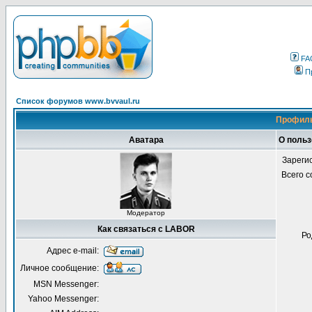
FA
П
Список форумов www.bvvaul.ru
Профиль
Аватара
О поль
Зареги
Всего 
Модератор
Как связаться с LABOR
Ро
Адрес e-mail:
Личное сообщение:
MSN Messenger:
Yahoo Messenger: