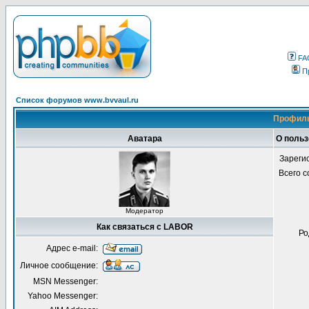
FA
П
Список форумов www.bvvaul.ru
Профиль
Аватара
О поль
Зареги
Всего 
Модератор
Как связаться с LABOR
Ро
Адрес e-mail:
Личное сообщение:
MSN Messenger:
Yahoo Messenger: