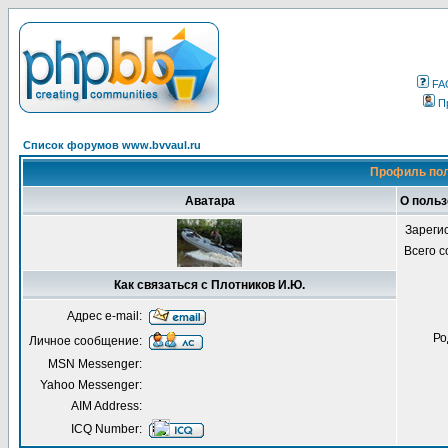
FA
П
Список форумов www.bvvaul.ru
Профиль пол
Аватара
О польз
Зареги
Всего 
Как связаться с Плотников И.Ю.
Адрес e-mail:
Ро
Личное сообщение:
MSN Messenger:
Yahoo Messenger:
AIM Address:
ICQ Number: