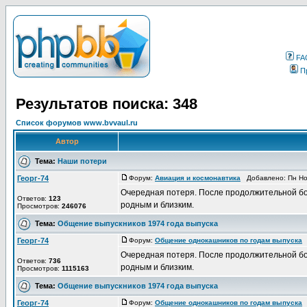
FA
П
Результатов поиска: 348
Список форумов www.bvvaul.ru
Автор
Тема:
Наши потери
Георг-74
Форум:
Авиация и космонавтика
Добавлено: Пн Но
Очередная потеря. После продолжительной бо
Ответов:
123
родным и близким.
Просмотров:
246076
Тема:
Общение выпускников 1974 года выпуска
Георг-74
Форум:
Общение однокашников по годам выпуска
Д
Очередная потеря. После продолжительной бо
Ответов:
736
родным и близким.
Просмотров:
1115163
Тема:
Общение выпускников 1974 года выпуска
Георг-74
Форум:
Общение однокашников по годам выпуска
Д