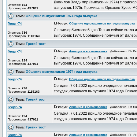
Дюжилов Владимир (выпускник 1974) с прискор
Ответов:
194
выпускник 1975г. Проживал в Орехово-Зуево М
Просмотров:
437011
Тема:
Общение выпускников 1974 года выпуска
Георг-74
Форум:
Общение однокашников по годам выпуска
Д
С прискорбием сообщаю.Только сейчас стало и
Ответов:
736
выпускник 1974. Сообщение получил от Валер
Просмотров:
1115163
Тема:
Третий тост
Георг-74
Форум:
Авиация и космонавтика
Добавлено: Пт Ию
С прискорбием сообщаю.Только сейчас стало и
Ответов:
194
выпускник 1974. Сообщение получил от Валер
Просмотров:
437011
Тема:
Общение выпускников 1974 года выпуска
Георг-74
Форум:
Общение однокашников по годам выпуска
Д
Сегодня, 7.01.2022 пришло очередное печально
Ответов:
736
сосудах, скончался выпускник 1974 года Осколко
Просмотров:
1115163
Тема:
Третий тост
Георг-74
Форум:
Авиация и космонавтика
Добавлено: Пт Янв
Сегодня, 7.01.2022 пришло очередное печально
Ответов:
194
сосудах, скончался выпускник 1974 года Осколко
Просмотров:
437011
Тема:
Третий тост
Георг-74
Форум:
Авиация и космонавтика
Добавлено: Пн Янв