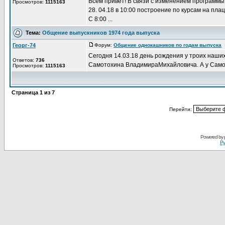
Всем привет! В связи с изменением программы
Просмотров:
1115163
28. 04.18 в 10:00 построение по курсам на пла
С 8:00 ...
Тема:
Общение выпускников 1974 года выпуска
Георг-74
Форум:
Общение однокашников по годам выпуска
Д
Сегодня 14.03.18 день рождения у троих наши
Ответов:
736
Самотохина ВладимираМихайловича. А у Самото
Просмотров:
1115163
Страница
1
из
7
Перейти:
Powered by
Ру