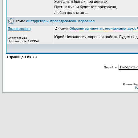
Успешным быть и при деньгах.
Пусть в жизни будет все прекрасно,
Любая цель стан ...
Тема:
Инструкторы, преподаватели, персонал
Полянскович
Форум:
Общение однополчан, сослуживцев, друзе
Юрий Николаевич, хорошая работа. Будем наде
Ответов:
211
Просмотров:
429954
Страница
1
из
357
Перейти:
Powered by
Ру