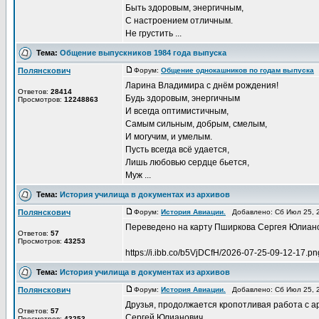
Быть здоровым, энергичным,
С настроением отличным.
Не грустить ...
Тема:
Общение выпускников 1984 года выпуска
Полянскович
Форум:
Общение однокашников по годам выпуска
Д
Ларина Владимира с днём рождения!
Ответов:
28414
Будь здоровым, энергичным
Просмотров:
12248863
И всегда оптимистичным,
Самым сильным, добрым, смелым,
И могучим, и умелым.
Пусть всегда всё удается,
Лишь любовью сердце бьется,
Муж ...
Тема:
История училища в документах из архивов
Полянскович
Форум:
История Авиации.
Добавлено: Сб Июл 25, 
Переведено на карту Пширкова Сергея Юлианови
Ответов:
57
Просмотров:
43253
https://i.ibb.co/b5VjDCfH/2026-07-25-09-12-17.pn
Тема:
История училища в документах из архивов
Полянскович
Форум:
История Авиации.
Добавлено: Сб Июл 25, 
Друзья, продолжается кропотливая работа с 
Ответов:
57
Сергей Юлианович.
Просмотров:
43253