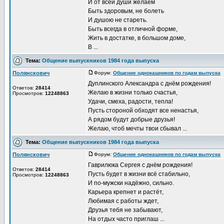
И от всей души желаем
Быть здоровым, не болеть
И душою не стареть.
Быть всегда в отличной форме,
Жить в достатке, в большом доме,
В ...
Тема:
Общение выпускников 1984 года выпуска
Полянскович
Форум:
Общение однокашников по годам выпуска
Д
Дуплинского Александра с днём рождения!
Ответов:
28414
Желаю в жизни только счастья,
Просмотров:
12248863
Удачи, смеха, радости, тепла!
Пусть стороной обходят все ненастья,
А рядом будут добрые друзья!
Желаю, чтоб мечты твои сбывал ...
Тема:
Общение выпускников 1984 года выпуска
Полянскович
Форум:
Общение однокашников по годам выпуска
Д
Гаврилюка Сергея с днём рождения!
Ответов:
28414
Пусть будет в жизни всё стабильно,
Просмотров:
12248863
И по-мужски надёжно, сильно.
Карьера крепнет и растёт,
Любимая с работы ждет,
Друзья тебя не забывают,
На отдых часто приглаш ...