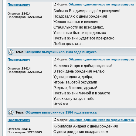
Полянскович
Форум:
Общение однокашников по годам выпуска
Д
Бабкина Владимира с днём рождения!
Ответов:
28414
Поздравляю с днем рождения!
Просмотров:
12248863
Желаю счастья и везения.
Стабильности во всех делах,
Успешным быть и при деньгах.
Пусть в жизни будет все прекрасно,
Любая цель ста ...
Тема:
Общение выпускников 1984 года выпуска
Полянскович
Форум:
Общение однокашников по годам выпуска
Д
Малеева Игоря с днём рождения!
Ответов:
28414
В твой день рождения желаю
Просмотров:
12248863
Удачи, радости, добра,
Чтобы заботой окружали
Родные, близкие, друзья!
Пусть в жизни личной и в работе
Успех сопутствует тебе,
Чтоб в ж ...
Тема:
Общение выпускников 1984 года выпуска
Полянскович
Форум:
Общение однокашников по годам выпуска
Д
Кириллова Андрея с днём рождения!
Ответов:
28414
С днем рождения поздравляем
Просмотров:
12248863