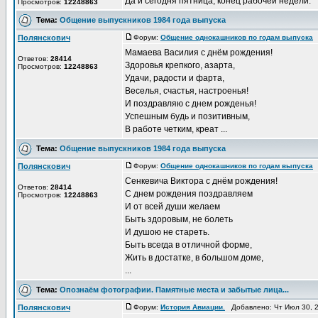
Да и сегодня пятница, конец рабочей недели.
Просмотров:
12248863
Тема:
Общение выпускников 1984 года выпуска
Полянскович
Форум:
Общение однокашников по годам выпуска
Д
Мамаева Василия с днём рождения!
Ответов:
28414
Здоровья крепкого, азарта,
Просмотров:
12248863
Удачи, радости и фарта,
Веселья, счастья, настроенья!
И поздравляю с днем рожденья!
Успешным будь и позитивным,
В работе четким, креат ...
Тема:
Общение выпускников 1984 года выпуска
Полянскович
Форум:
Общение однокашников по годам выпуска
Д
Сенкевича Виктора с днём рождения!
Ответов:
28414
С днем рождения поздравляем
Просмотров:
12248863
И от всей души желаем
Быть здоровым, не болеть
И душою не стареть.
Быть всегда в отличной форме,
Жить в достатке, в большом доме,
...
Тема:
Опознаём фотографии. Памятные места и забытые лица...
Полянскович
Форум:
История Авиации.
Добавлено: Чт Июл 30, 