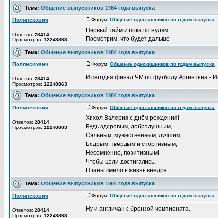
Тема:
Общение выпускников 1984 года выпуска
Полянскович
Форум:
Общение однокашников по годам выпуска
Д
Первый тайм и пока по нулям.
Ответов:
28414
Посмотрим, что будет дальше
Просмотров:
12248863
Тема:
Общение выпускников 1984 года выпуска
Полянскович
Форум:
Общение однокашников по годам выпуска
Д
И сегодня финал ЧМ по футболу Аргентина - И
Ответов:
28414
Просмотров:
12248863
Тема:
Общение выпускников 1984 года выпуска
Полянскович
Форум:
Общение однокашников по годам выпуска
Д
Хихол Валерия с днём рождения!
Ответов:
28414
Будь здоровым, добродушным,
Просмотров:
12248863
Сильным, мужественным, лучшим,
Бодрым, твердым и спортивным,
Несомненно, позитивным!
Чтобы цели достигались,
Планы смело в жизнь внедря ...
Тема:
Общение выпускников 1984 года выпуска
Полянскович
Форум:
Общение однокашников по годам выпуска
Д
Ну и англичан с бронзой чемпионата.
Ответов:
28414
Просмотров:
12248863