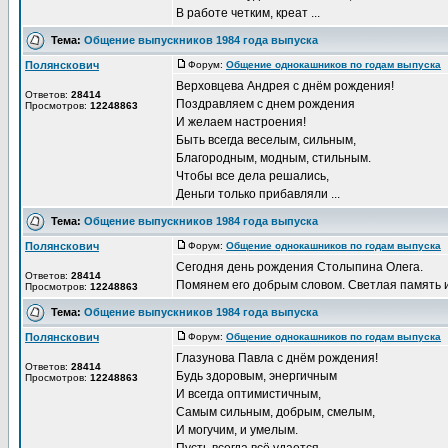
В работе четким, креат ...
Тема:
Общение выпускников 1984 года выпуска
Полянскович
Форум:
Общение однокашников по годам выпуска
Д
Верховцева Андрея с днём рождения!
Ответов:
28414
Поздравляем с днем рождения
Просмотров:
12248863
И желаем настроения!
Быть всегда веселым, сильным,
Благородным, модным, стильным.
Чтобы все дела решались,
Деньги только прибавляли ...
Тема:
Общение выпускников 1984 года выпуска
Полянскович
Форум:
Общение однокашников по годам выпуска
Д
Сегодня день рождения Столыпина Олега.
Ответов:
28414
Помянем его добрым словом. Светлая память 
Просмотров:
12248863
Тема:
Общение выпускников 1984 года выпуска
Полянскович
Форум:
Общение однокашников по годам выпуска
Д
Глазунова Павла с днём рождения!
Ответов:
28414
Будь здоровым, энергичным
Просмотров:
12248863
И всегда оптимистичным,
Самым сильным, добрым, смелым,
И могучим, и умелым.