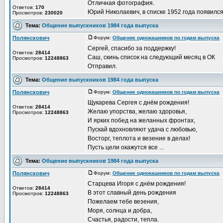
Отличная фотография.
Ответов:
170
Юрий Николаевич, в списке 1952 года появилс
Просмотров:
230020
Тема:
Общение выпускников 1984 года выпуска
Полянскович
Форум:
Общение однокашников по годам выпуска
Д
Сергей, спасибо за поддержку!
Ответов:
28414
Саш, скинь список на следующий месяц в ОК
Просмотров:
12248863
Отправил.
Тема:
Общение выпускников 1984 года выпуска
Полянскович
Форум:
Общение однокашников по годам выпуска
Д
Щукарева Сергея с днём рождения!
Ответов:
28414
Желаю упорства, желаю здоровья,
Просмотров:
12248863
И ярких побед на желанных фронтах,
Пускай вдохновляют удача с любовью,
Восторг, теплота и везение в делах!
Пусть цели окажутся все ...
Тема:
Общение выпускников 1984 года выпуска
Полянскович
Форум:
Общение однокашников по годам выпуска
Д
Старцева Игоря с днём рождения!
Ответов:
28414
В этот славный день рождения
Просмотров:
12248863
Пожелаем тебе везения,
Моря, солнца и добра,
Счастья, радости, тепла.