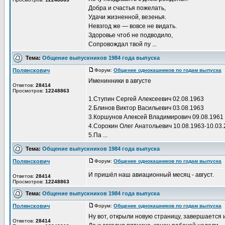
Добра и счастья пожелать,
Удачи жизненной, везенья.
Невзгод же — вовсе не видать.
Здоровье чтоб не подводило,
Сопровождал твой пу ...
Тема:
Общение выпускников 1984 года выпуска
Полянскович
Форум:
Общение однокашников по годам выпуска
Д
Именинники в августе
Ответов:
28414
Просмотров:
12248863
1.Ступин Сергей Алексеевич 02.08.1963
2.Блинов Виктор Васильевич 03.08.1963
3.Коршунов Алексей Владимирович 09.08.1961
4.Сорокин Олег Анатольевич 10.08.1963-10.03
5.Па ...
Тема:
Общение выпускников 1984 года выпуска
Полянскович
Форум:
Общение однокашников по годам выпуска
Д
И пришёл наш авиационный месяц - август.
Ответов:
28414
Просмотров:
12248863
Тема:
Общение выпускников 1984 года выпуска
Полянскович
Форум:
Общение однокашников по годам выпуска
Д
Ну вот, открыли новую страницу, завершается и
Ответов:
28414