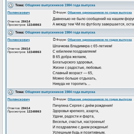
Тема:
Общение выпускников 1984 года выпуска
Полянскович
Форум:
Общение однокашников по годам выпуска
Д
Давненько не было сообщений на нашем фору
Ответов:
28414
А между тем ЧМ по футболу завершается, оста
Просмотров:
12248863
Тема:
Общение выпускников 1984 года выпуска
Полянскович
Форум:
Общение однокашников по годам выпуска
Д
Шпачкова Владимира с 65-летием!
Ответов:
28414
С юбилеем поздравляем!
Просмотров:
12248863
В 65 добра желаем,
Богатырского здоровья,
Жизни с радостью, любовью.
Славный возраст ― 65,
Можно больше отдыхать,
Никуда не торопить ...
Тема:
Общение выпускников 1984 года выпуска
Полянскович
Форум:
Общение однокашников по годам выпуска
Д
Пичугина Сергея с днём рождения!
Ответов:
28414
Здоровья крепкого, азарта,
Просмотров:
12248863
Удачи, радости и фарта,
Веселья, счастья, настроенья!
И поздравляю с днем рожденья!
Успешным будь и позитивным,