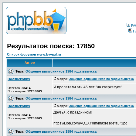
FA
П
Результатов поиска: 17850
Список форумов www.bvvaul.ru
Автор
Тема:
Общение выпускников 1984 года выпуска
Полянскович
Форум:
Общение однокашников по годам выпуска
Д
И пролетели эти 46 лет "на сверхзвуке"...
Ответов:
28414
Просмотров:
12248863
Тема:
Общение выпускников 1984 года выпуска
Полянскович
Форум:
Общение однокашников по годам выпуска
Д
Друзья, с праздником!
Ответов:
28414
Просмотров:
12248863
https://i.ibb.co/mVQ1XY0m/maxresdefault.jpg
Тема:
Общение выпускников 1984 года выпуска