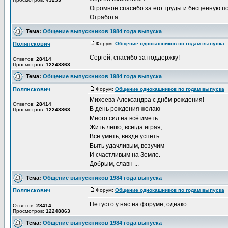
Огромное спасибо за его труды и бесценную п
Отработа ...
Тема:
Общение выпускников 1984 года выпуска
Полянскович
Форум:
Общение однокашников по годам выпуска
Д
Сергей, спасибо за поддержку!
Ответов:
28414
Просмотров:
12248863
Тема:
Общение выпускников 1984 года выпуска
Полянскович
Форум:
Общение однокашников по годам выпуска
Д
Михеева Александра с днём рождения!
Ответов:
28414
В день рождения желаю
Просмотров:
12248863
Много сил на всё иметь.
Жить легко, всегда играя,
Всё уметь, везде успеть.
Быть удачливым, везучим
И счастливым на Земле.
Добрым, славн ...
Тема:
Общение выпускников 1984 года выпуска
Полянскович
Форум:
Общение однокашников по годам выпуска
Д
Не густо у нас на форуме, однако...
Ответов:
28414
Просмотров:
12248863
Тема:
Общение выпускников 1984 года выпуска