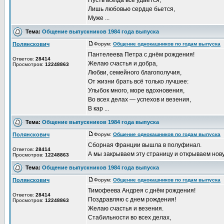
Пусть всегда всё удается,
Лишь любовью сердце бьется,
Муже ...
Тема:
Общение выпускников 1984 года выпуска
Полянскович
Форум:
Общение однокашников по годам выпуска
Д
Пантелеева Петра с днём рождения!
Ответов:
28414
Желаю счастья и добра,
Просмотров:
12248863
Любви, семейного благополучия,
От жизни брать всё только лучшее:
Улыбок много, море вдохновения,
Во всех делах — успехов и везения,
В кар ...
Тема:
Общение выпускников 1984 года выпуска
Полянскович
Форум:
Общение однокашников по годам выпуска
Д
Сборная Франции вышла в полуфинал.
Ответов:
28414
А мы закрываем эту страницу и открываем нов
Просмотров:
12248863
Тема:
Общение выпускников 1984 года выпуска
Полянскович
Форум:
Общение однокашников по годам выпуска
Д
Тимофеева Андрея с днём рождения!
Ответов:
28414
Поздравляю с днем рождения!
Просмотров:
12248863
Желаю счастья и везения.
Стабильности во всех делах,