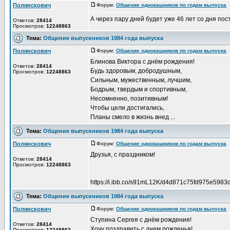
Полянскович
Форум:
Общение однокашников по годам выпуска
Д
А через пару дней будет уже 46 лет со дня пос
Ответов:
28414
Просмотров:
12248863
Тема:
Общение выпускников 1984 года выпуска
Полянскович
Форум:
Общение однокашников по годам выпуска
Д
Блинова Виктора с днём рождения!
Ответов:
28414
Будь здоровым, добродушным,
Просмотров:
12248863
Сильным, мужественным, лучшим,
Бодрым, твердым и спортивным,
Несомненно, позитивным!
Чтобы цели достигались,
Планы смело в жизнь внед ...
Тема:
Общение выпускников 1984 года выпуска
Полянскович
Форум:
Общение однокашников по годам выпуска
Д
Друзья, с праздником!
Ответов:
28414
Просмотров:
12248863
https://i.ibb.co/s91mL12K/d4d871c75fd975e5983
Тема:
Общение выпускников 1984 года выпуска
Полянскович
Форум:
Общение однокашников по годам выпуска
Д
Ступина Сергея с днём рождения!
Ответов:
28414
Хочу поздравить с днем рожденья!
Просмотров:
12248863