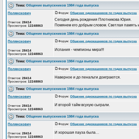
Тема:
Общение выпускников 1984 года выпуска
Полянскович
Форум:
Общение однокашников по годам выпуска
Д
Сегодня день рождения Плотникова Юрия.
Ответов:
28414
Помянем его добрым словом. Светлая память 
Просмотров:
12248863
Тема:
Общение выпускников 1984 года выпуска
Полянскович
Форум:
Общение однокашников по годам выпуска
Д
Испания - чемпионы мира!!!
Ответов:
28414
Просмотров:
12248863
Тема:
Общение выпускников 1984 года выпуска
Полянскович
Форум:
Общение однокашников по годам выпуска
Д
Наверное и до пенальти доиграются.
Ответов:
28414
Просмотров:
12248863
Тема:
Общение выпускников 1984 года выпуска
Полянскович
Форум:
Общение однокашников по годам выпуска
Д
И второй тайм всухую сыграли.
Ответов:
28414
Просмотров:
12248863
Тема:
Общение выпускников 1984 года выпуска
Полянскович
Форум:
Общение однокашников по годам выпуска
Д
И хорошая пауза была…
Ответов:
28414
Просмотров:
12248863