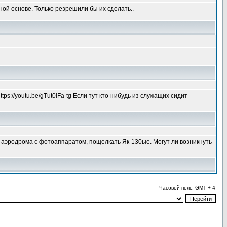
ой основе. Только резрешили бы их сделать..
ps://youtu.be/gTut0iFa-tg Если тут кто-нибудь из служащих сидит -
о аэродрома с фотоаппаратом, пощелкать Як-130ые. Могут ли возникнуть
Часовой пояс: GMT + 4