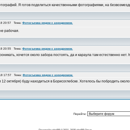
фотографий. Я готов поделиться качественными фотографиями, на безвозмездн
18 20:57 Тема:
Фотосъемка рядом с аэродромом.
 не рабочая.
18 20:55 Тема:
Фотосъемка рядом с аэродромом.
оникать, хочется около забора постоять, да и караула там естественно нет. htt
18 17:57 Тема:
Фотосъемка рядом с аэродромом.
и 12 октября) буду находиться в Борисоглебске. Хотелось бы побродить окол
Перейти:
Powered by
phpBB
© 2001, 2005 phpBB Group