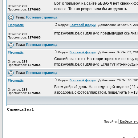
Вот, к примеру, на сайте БВВАУЛ нет свежих 
Ответов:
239
основе. Только резрешили бы их сделать..
Просмотров:
1376065
Тема:
Гостевая страница
Flegmatic
Форум:
Гостевой форум
Добавлено: Вс Окт 07, 20
https://youtu.be/gTut0iFa-tg предыдущая ссылка
Ответов:
239
Просмотров:
1376065
Тема:
Гостевая страница
Flegmatic
Форум:
Гостевой форум
Добавлено: Вс Окт 07, 20
Спасибо за ответ. На территорию я и не хочу п
Ответов:
239
https://youtu.be/gTut0iFa-tg Если тут кто-нибудь
Просмотров:
1376065
Тема:
Гостевая страница
Flegmatic
Форум:
Гостевой форум
Добавлено: Сб Окт 06, 20
Всем добрый день. На следующей неделе ( 11 и
Ответов:
239
аэродрома с фотоаппаратом, пощелкать Як-130ы
Просмотров:
1376065
Страница
1
из
1
Перейти: