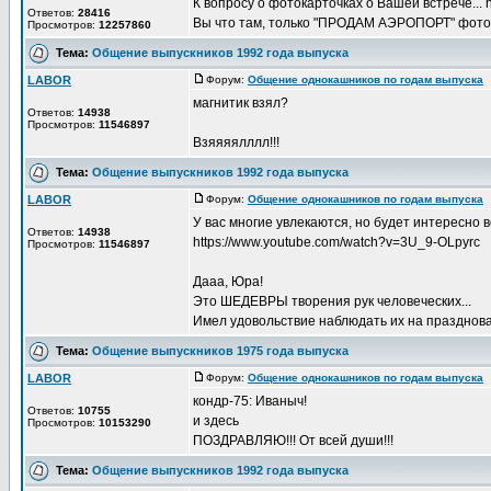
К вопросу о фотокарточках о Вашей встрече... ht
Ответов:
28416
Вы что там, только "ПРОДАМ АЭРОПОРТ" фотограф
Просмотров:
12257860
Тема:
Общение выпускников 1992 года выпуска
LABOR
Форум:
Общение однокашников по годам выпуска
Д
магнитик взял?
Ответов:
14938
Просмотров:
11546897
Взяяяялллл!!!
Тема:
Общение выпускников 1992 года выпуска
LABOR
Форум:
Общение однокашников по годам выпуска
Д
У вас многие увлекаются, но будет интересно в
Ответов:
14938
https://www.youtube.com/watch?v=3U_9-OLpyrc
Просмотров:
11546897
Дааа, Юра!
Это ШЕДЕВРЫ творения рук человеческих...
Имел удовольствие наблюдать их на празднован
Тема:
Общение выпускников 1975 года выпуска
LABOR
Форум:
Общение однокашников по годам выпуска
Д
кондр-75: Иваныч!
Ответов:
10755
и здесь
Просмотров:
10153290
ПОЗДРАВЛЯЮ!!! От всей души!!!
Тема:
Общение выпускников 1992 года выпуска