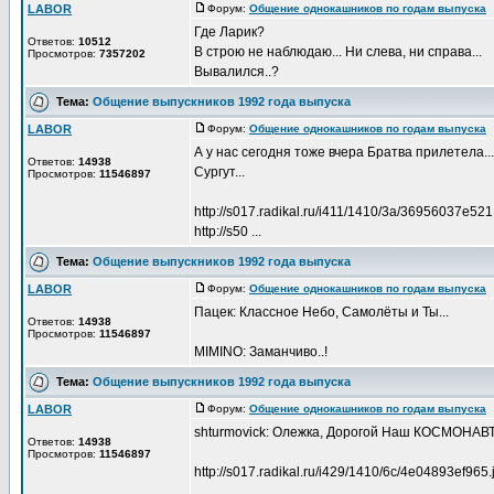
LABOR
Форум:
Общение однокашников по годам выпуска
Д
Где Ларик?
Ответов:
10512
В строю не наблюдаю... Ни слева, ни справа...
Просмотров:
7357202
Вывалился..?
Тема:
Общение выпускников 1992 года выпуска
LABOR
Форум:
Общение однокашников по годам выпуска
Д
А у нас сегодня тоже вчера Братва прилетела..
Ответов:
14938
Сургут...
Просмотров:
11546897
http://s017.radikal.ru/i411/1410/3a/36956037e521
http://s50 ...
Тема:
Общение выпускников 1992 года выпуска
LABOR
Форум:
Общение однокашников по годам выпуска
Д
Пацек: Классное Небо, Самолёты и Ты...
Ответов:
14938
Просмотров:
11546897
MIMINO: Заманчиво..!
Тема:
Общение выпускников 1992 года выпуска
LABOR
Форум:
Общение однокашников по годам выпуска
Д
shturmovick: Олежка, Дорогой Наш КОСМОНАВТ
Ответов:
14938
Просмотров:
11546897
http://s017.radikal.ru/i429/1410/6c/4e04893ef965.