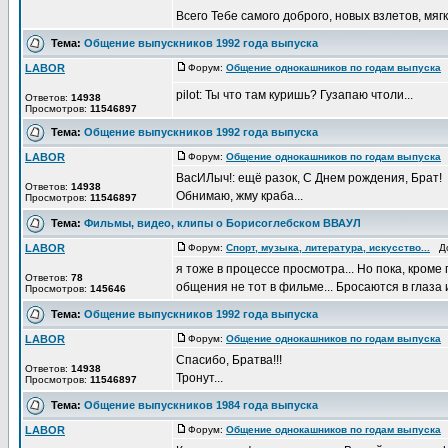
Всего Тебе самого доброго, новых взлетов, мягки
Тема:
Общение выпускников 1992 года выпуска
LABOR
Форум:
Общение однокашников по годам выпуска
Д
pilot: Ты что там куришь? Гузапаю чтоли...
Ответов:
14938
Просмотров:
11546897
Тема:
Общение выпускников 1992 года выпуска
LABOR
Форум:
Общение однокашников по годам выпуска
Д
ВасИЛыч!: ещё разок, С Днем рождения, Брат!
Ответов:
14938
Обнимаю, жму краба...
Просмотров:
11546897
Тема:
Фильмы, видео, клипы о Борисоглебском ВВАУЛ
LABOR
Форум:
Спорт, музыка, литература, искусство...
Доб
я тоже в процессе просмотра... Но пока, кроме
Ответов:
78
общения не тот в фильме... Бросаются в глаза и
Просмотров:
145646
Тема:
Общение выпускников 1992 года выпуска
LABOR
Форум:
Общение однокашников по годам выпуска
Д
Спасибо, Братва!!!
Ответов:
14938
Тронут...
Просмотров:
11546897
Тема:
Общение выпускников 1984 года выпуска
LABOR
Форум:
Общение однокашников по годам выпуска
Д