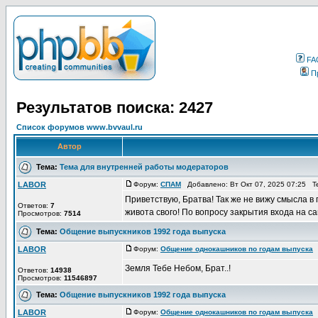
FA
П
Результатов поиска: 2427
Список форумов www.bvvaul.ru
Автор
Тема:
Тема для внутренней работы модераторов
LABOR
Форум:
СПАМ
Добавлено: Вт Окт 07, 2025 07:25 Т
Приветствую, Братва! Так же не вижу смысла 
Ответов:
7
живота свого! По вопросу закрытия входа на с
Просмотров:
7514
Тема:
Общение выпускников 1992 года выпуска
LABOR
Форум:
Общение однокашников по годам выпуска
Д
Земля Тебе Небом, Брат..!
Ответов:
14938
Просмотров:
11546897
Тема:
Общение выпускников 1992 года выпуска
LABOR
Форум:
Общение однокашников по годам выпуска
Д