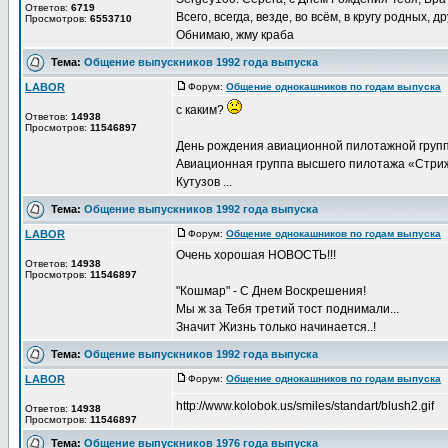
Ответов:
6719
Всего, всегда, везде, во всём, в кругу родных, д
Просмотров:
6553710
Обнимаю, жму краба
Тема:
Общение выпускников 1992 года выпуска
LABOR
Форум:
Общение однокашников по годам выпуска
Д
с каким?
Ответов:
14938
Просмотров:
11546897
День рождения авиационной пилотажной груп
Авиационная группа высшего пилотажа «Стрижи
Кутузов ...
Тема:
Общение выпускников 1992 года выпуска
LABOR
Форум:
Общение однокашников по годам выпуска
Д
Очень хорошая НОВОСТЬ!!!
Ответов:
14938
Просмотров:
11546897
"Кошмар" - С Днем Воскрешения!
Мы ж за Тебя третий тост поднимали...
Значит Жизнь только начинается..!
Тема:
Общение выпускников 1992 года выпуска
LABOR
Форум:
Общение однокашников по годам выпуска
Д
http://www.kolobok.us/smiles/standart/blush2.gif
Ответов:
14938
Просмотров:
11546897
Тема:
Общение выпускников 1976 года выпуска