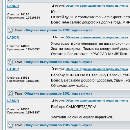
LABOR
Форум:
Общение однокашников по годам выпуска
Д
Юра!
Ответов:
10130
От всей души, с Уральских гор и его окрестно
Просмотров:
10510664
Всего Тебе самого доброго на долгие года, МИР
Тема:
Общение выпускников 1992 года выпуска
LABOR
Форум:
Общение однокашников по годам выпуска
Д
Участвовал в сим мероприятии дистанционно, в
Ответов:
14938
Знатно посидели... Только на следующий день 
Просмотров:
11546897
Олежка и Все кто смог - КРАССАВЧИКИ!!! Таво ..
Тема:
Общение выпускников 1992 года выпуска
LABOR
Форум:
Общение однокашников по годам выпуска
Д
Валерку МОРОЗОВА и Старшину Первой Статьи
Ответов:
14938
Всего Вам самого Доброго! Здоровья, Удачи, Усп
Просмотров:
11546897
Обнимаю, жму краба...
Тема:
Общение выпускников 1992 года выпуска
LABOR
Форум:
Общение однокашников по годам выпуска
Д
Ещё про САМОЛЕТЗДЕСЬ!
Ответов:
14938
Просмотров:
11546897
Улетели! Но они обещали вернуться...
Тема:
Общение выпускников 1985 года выпуска