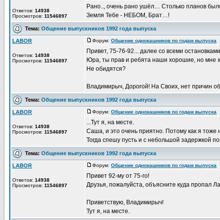
Рано.., очень рано ушёл… Столько планов бы
Ответов:
14938
Земля Тебе - НЕБОМ, Брат…!
Просмотров:
11546897
Тема:
Общение выпускников 1992 года выпуска
LABOR
Форум:
Общение однокашников по годам выпуска
Д
Привет, 75-76-92... далее со всеми остановками
Ответов:
14938
Юра, ты прав и ребята наши хорошие, но мне х
Просмотров:
11546897
Не обидятся?
Владимирыч, Дорогой! На Своих, нет причин о
Тема:
Общение выпускников 1992 года выпуска
LABOR
Форум:
Общение однокашников по годам выпуска
Д
...Тут я, на месте.
Ответов:
14938
Саша, и это очень приятно. Потому как я тоже
Просмотров:
11546897
Тогда спешу пусть и с небольшой задержкой поз
Тема:
Общение выпускников 1992 года выпуска
LABOR
Форум:
Общение однокашников по годам выпуска
Д
Привет 92-му от 75-го!
Ответов:
14938
Друзья, пожалуйста, объясните куда пропал Л
Просмотров:
11546897
Приветствую, Владимирыч!
Тут я, на месте.