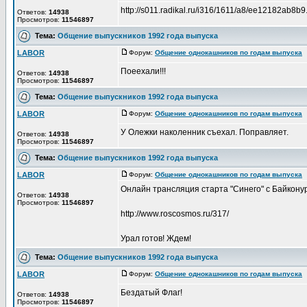
http://s011.radikal.ru/i316/1611/a8/ee12182ab8b9
Ответов:
14938
Просмотров:
11546897
Тема:
Общение выпускников 1992 года выпуска
LABOR
Форум:
Общение однокашников по годам выпуска
Д
Поеехали!!!
Ответов:
14938
Просмотров:
11546897
Тема:
Общение выпускников 1992 года выпуска
LABOR
Форум:
Общение однокашников по годам выпуска
Д
У Олежки наколенник съехал. Поправляет.
Ответов:
14938
Просмотров:
11546897
Тема:
Общение выпускников 1992 года выпуска
LABOR
Форум:
Общение однокашников по годам выпуска
Д
Онлайн трансляция старта "Синего" с Байкону
Ответов:
14938
Просмотров:
11546897
http://www.roscosmos.ru/317/
Урал готов! Ждем!
Тема:
Общение выпускников 1992 года выпуска
LABOR
Форум:
Общение однокашников по годам выпуска
Д
Бездатый Флаг!
Ответов:
14938
Просмотров:
11546897