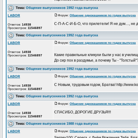
Тема:
Общение выпускников 1992 года выпуска
LABOR
Форум:
Общение однокашников по годам выпуска
Д
С-П-А-С-И-Б-О, что прилетели! Я не дум...., не дум
Ответов:
14938
Просмотров:
11546897
Тема:
Общение выпускников 1992 года выпуска
LABOR
Форум:
Общение однокашников по годам выпуска
Д
Ответов:
14938
Какие правильные кликухи были у нас в училище!
Просмотров:
11546897
До сир пох в раздумье, а почему Ты - "Толстый"? 
Тема:
Общение выпускников 1992 года выпуска
LABOR
Форум:
Общение однокашников по годам выпуска
Д
С Новым, трудовым годом, Братва! http://www.kol
Ответов:
14938
Просмотров:
11546897
Тема:
Общение выпускников 1992 года выпуска
LABOR
Форум:
Общение однокашников по годам выпуска
Д
СПАСИБО, ДОРОГИЕ ДРУЗЬЯ!!!
Ответов:
14938
Просмотров:
11546897
Тема:
Общение выпускников 1988 года выпуска
LABOR
Форум:
Общение однокашников по годам выпуска
Д
Sergey100: Серега, с Днём Рождения Тебя, Бра