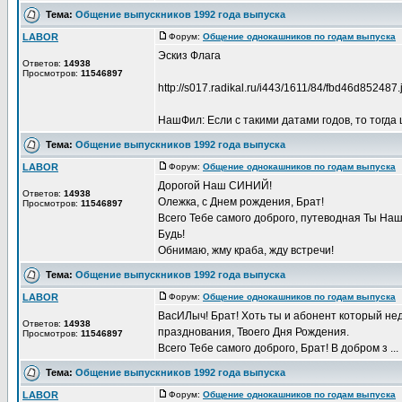
Тема:
Общение выпускников 1992 года выпуска
LABOR
Форум:
Общение однокашников по годам выпуска
Д
Эскиз Флага
Ответов:
14938
Просмотров:
11546897
http://s017.radikal.ru/i443/1611/84/fbd46d852487.
НашФил: Если с такими датами годов, то тогда 
Тема:
Общение выпускников 1992 года выпуска
LABOR
Форум:
Общение однокашников по годам выпуска
Д
Дорогой Наш СИНИЙ!
Ответов:
14938
Олежка, с Днем рождения, Брат!
Просмотров:
11546897
Всего Тебе самого доброго, путеводная Ты Наш
Будь!
Обнимаю, жму краба, жду встречи!
Тема:
Общение выпускников 1992 года выпуска
LABOR
Форум:
Общение однокашников по годам выпуска
Д
ВасИЛыч! Брат! Хоть ты и абонент который нед
Ответов:
14938
празднования, Твоего Дня Рождения.
Просмотров:
11546897
Всего Тебе самого доброго, Брат! В добром з ...
Тема:
Общение выпускников 1992 года выпуска
LABOR
Форум:
Общение однокашников по годам выпуска
Д