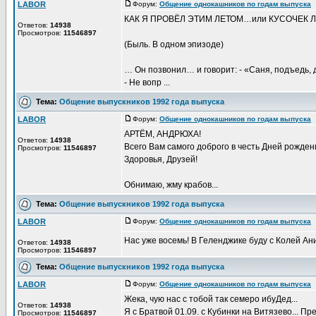
LABOR
Форум:
Общение однокашников по годам выпуска
Д
КАК Я ПРОВЁЛ ЭТИМ ЛЕТОМ…или КУСОЧЕК 
Ответов:
14938
Просмотров:
11546897
(Быль. В одном эпизоде)
… Он позвонил… и говорит: - «Саня, подъедь, д
- Не вопр ...
Тема:
Общение выпускников 1992 года выпуска
LABOR
Форум:
Общение однокашников по годам выпуска
Д
АРТЁМ, АНДРЮХА!
Ответов:
14938
Всего Вам самого доброго в честь Дней рождени
Просмотров:
11546897
Здоровья, Друзей!
Обнимаю, жму крабов...
Тема:
Общение выпускников 1992 года выпуска
LABOR
Форум:
Общение однокашников по годам выпуска
Д
Нас уже восемь! В Геленджике буду с Колей А
Ответов:
14938
Просмотров:
11546897
Тема:
Общение выпускников 1992 года выпуска
LABOR
Форум:
Общение однокашников по годам выпуска
Д
Жека, чую нас с тобой так семеро ибуДед...
Ответов:
14938
Я с Братвой 01.09. с Кубинки на Витязево... 
Просмотров:
11546897