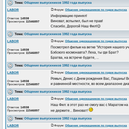
Тема:
Общение выпускников 1992 года выпуска
LABOR
Форум:
Общение однокашников по годам выпуска
Д
Информацию принял!
Ответов:
14938
Виноват, вспылил, был не прав!
Просмотров:
11546897
Спасибо, Дорогой Наш Фил!😉
Тема:
Общение выпускников 1992 года выпуска
LABOR
Форум:
Общение однокашников по годам выпуска
Д
Посмотрел фильм на ветке "История нашего уч
Ответов:
14938
Бэбского космонавта? Леха, ты где Брат?
Просмотров:
11546897
Братва, на встрече будете, ...
Тема:
Общение выпускников 1992 года выпуска
LABOR
Форум:
Общение однокашников по годам выпуска
Д
Ромыч, Денис с Днем рождения Вас, Пацаны! Все
Ответов:
14938
и равнинной местности, во всем диапазоне диап
Просмотров:
11546897
Тема:
Общение выпускников 1992 года выпуска
LABOR
Форум:
Общение однокашников по годам выпуска
Д
Наш Фил: в этот раз не смогу вас с Маратом на 
Ответов:
14938
не держите... Виноват!
Просмотров:
11546897
Тема:
Общение выпускников 1992 года выпуска
LABOR
Форум:
Общение однокашников по годам выпуска
Д