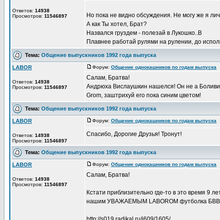
Ответов:
14938
Но пока не видно обсуждения. Не могу же я лич
Просмотров:
11546897
А как Ты хотел, Брат?
Назвался груздем - полезай в Лукошко..В
Плавнее работай рулями на рулении, до исполн
Тема:
Общение выпускников 1992 года выпуска
LABOR
Форум:
Общение однокашников по годам выпуска
Д
Салам, Братва!
Ответов:
14938
Андрюха Вислаушкин нашелся! Он не а Боливии,
Просмотров:
11546897
Grom, заштрихуй его пока синим цветом!
Тема:
Общение выпускников 1992 года выпуска
LABOR
Форум:
Общение однокашников по годам выпуска
Д
Спасибо, Дорогие Друзья! Тронут!
Ответов:
14938
Просмотров:
11546897
Тема:
Общение выпускников 1992 года выпуска
LABOR
Форум:
Общение однокашников по годам выпуска
Д
Салам, Братва!
Ответов:
14938
Просмотров:
11546897
Кстати приблизительно где-то в это время 9 л
нашим УВАЖАЕМЫМ LABOROM футболка БВВАУЛ 
http://s019.radikal.ru/i609/1605/ ...