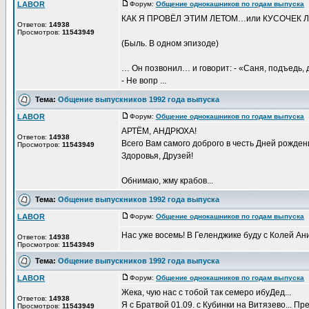
LABOR
Форум:
Общение однокашников по годам выпуска
Д
КАК Я ПРОВЁЛ ЭТИМ ЛЕТОМ…или КУСОЧЕК 
Ответов:
14938
Просмотров:
11543949
(Быль. В одном эпизоде)
… Он позвонил… и говорит: - «Саня, подъедь, д
- Не вопр ...
Тема:
Общение выпускников 1992 года выпуска
LABOR
Форум:
Общение однокашников по годам выпуска
Д
АРТЁМ, АНДРЮХА!
Ответов:
14938
Всего Вам самого доброго в честь Дней рождени
Просмотров:
11543949
Здоровья, Друзей!
Обнимаю, жму крабов...
Тема:
Общение выпускников 1992 года выпуска
LABOR
Форум:
Общение однокашников по годам выпуска
Д
Нас уже восемь! В Геленджике буду с Колей А
Ответов:
14938
Просмотров:
11543949
Тема:
Общение выпускников 1992 года выпуска
LABOR
Форум:
Общение однокашников по годам выпуска
Д
Жека, чую нас с тобой так семеро ибуДед...
Ответов:
14938
Я с Братвой 01.09. с Кубинки на Витязево... 
Просмотров:
11543949