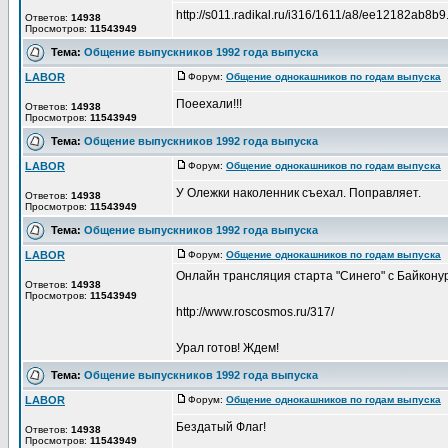
http://s011.radikal.ru/i316/1611/a8/ee12182ab8b9
Ответов:
14938
Просмотров:
11543949
Тема:
Общение выпускников 1992 года выпуска
LABOR
Форум:
Общение однокашников по годам выпуска
Д
Поеехали!!!
Ответов:
14938
Просмотров:
11543949
Тема:
Общение выпускников 1992 года выпуска
LABOR
Форум:
Общение однокашников по годам выпуска
Д
У Олежки наколенник съехал. Поправляет.
Ответов:
14938
Просмотров:
11543949
Тема:
Общение выпускников 1992 года выпуска
LABOR
Форум:
Общение однокашников по годам выпуска
Д
Онлайн трансляция старта "Синего" с Байкону
Ответов:
14938
Просмотров:
11543949
http://www.roscosmos.ru/317/
Урал готов! Ждем!
Тема:
Общение выпускников 1992 года выпуска
LABOR
Форум:
Общение однокашников по годам выпуска
Д
Бездатый Флаг!
Ответов:
14938
Просмотров:
11543949