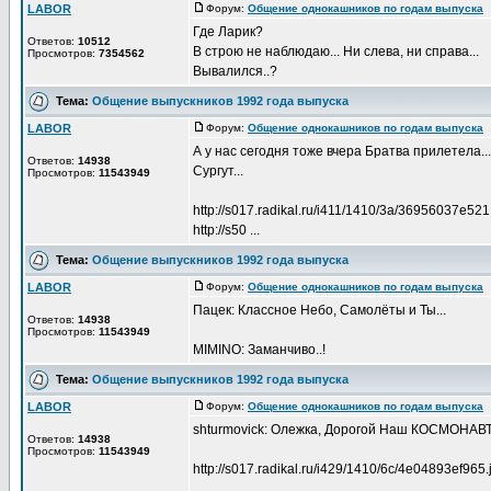
LABOR
Форум:
Общение однокашников по годам выпуска
Д
Где Ларик?
Ответов:
10512
В строю не наблюдаю... Ни слева, ни справа...
Просмотров:
7354562
Вывалился..?
Тема:
Общение выпускников 1992 года выпуска
LABOR
Форум:
Общение однокашников по годам выпуска
Д
А у нас сегодня тоже вчера Братва прилетела..
Ответов:
14938
Сургут...
Просмотров:
11543949
http://s017.radikal.ru/i411/1410/3a/36956037e521
http://s50 ...
Тема:
Общение выпускников 1992 года выпуска
LABOR
Форум:
Общение однокашников по годам выпуска
Д
Пацек: Классное Небо, Самолёты и Ты...
Ответов:
14938
Просмотров:
11543949
MIMINO: Заманчиво..!
Тема:
Общение выпускников 1992 года выпуска
LABOR
Форум:
Общение однокашников по годам выпуска
Д
shturmovick: Олежка, Дорогой Наш КОСМОНАВТ
Ответов:
14938
Просмотров:
11543949
http://s017.radikal.ru/i429/1410/6c/4e04893ef965.