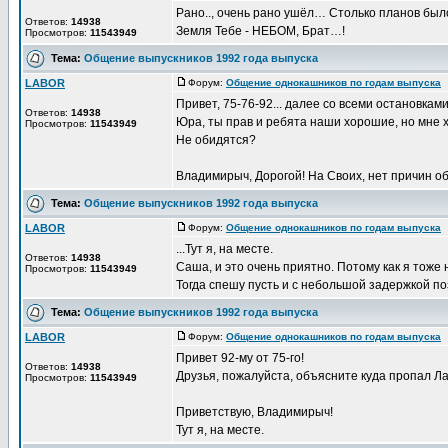
Рано.., очень рано ушёл… Столько планов бы
Ответов:
14938
Земля Тебе - НЕБОМ, Брат…!
Просмотров:
11543949
Тема:
Общение выпускников 1992 года выпуска
LABOR
Форум:
Общение однокашников по годам выпуска
Д
Привет, 75-76-92... далее со всеми остановками
Ответов:
14938
Юра, ты прав и ребята наши хорошие, но мне х
Просмотров:
11543949
Не обидятся?
Владимирыч, Дорогой! На Своих, нет причин о
Тема:
Общение выпускников 1992 года выпуска
LABOR
Форум:
Общение однокашников по годам выпуска
Д
...Тут я, на месте.
Ответов:
14938
Саша, и это очень приятно. Потому как я тоже
Просмотров:
11543949
Тогда спешу пусть и с небольшой задержкой поз
Тема:
Общение выпускников 1992 года выпуска
LABOR
Форум:
Общение однокашников по годам выпуска
Д
Привет 92-му от 75-го!
Ответов:
14938
Друзья, пожалуйста, объясните куда пропал Л
Просмотров:
11543949
Приветствую, Владимирыч!
Тут я, на месте.