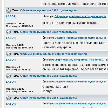
Всего Тебе самого доброго, новых взлетов, мягки
Тема:
Общение выпускников 1992 года выпуска
LABOR
Форум:
Общение однокашников по годам выпуска
Д
pilot: Ты что там куришь? Гузапаю чтоли...
Ответов:
14938
Просмотров:
11543949
Тема:
Общение выпускников 1992 года выпуска
LABOR
Форум:
Общение однокашников по годам выпуска
Д
ВасИЛыч!: ещё разок, С Днем рождения, Брат!
Ответов:
14938
Обнимаю, жму краба...
Просмотров:
11543949
Тема:
Фильмы, видео, клипы о Борисоглебском ВВАУЛ
LABOR
Форум:
Спорт, музыка, литература, искусство...
Доб
я тоже в процессе просмотра... Но пока, кроме
Ответов:
78
общения не тот в фильме... Бросаются в глаза и
Просмотров:
145617
Тема:
Общение выпускников 1992 года выпуска
LABOR
Форум:
Общение однокашников по годам выпуска
Д
Спасибо, Братва!!!
Ответов:
14938
Тронут...
Просмотров:
11543949
Тема:
Общение выпускников 1984 года выпуска
LABOR
Форум:
Общение однокашников по годам выпуска
Д