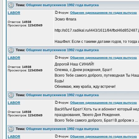
Тема:
Общение выпускников 1992 года выпуска
LABOR
Форум:
Общение однокашников по годам выпуска
Д
Эскиз Флага
Ответов:
14938
Просмотров:
11543949
http://s017.radikal.ru/i443/1611/84/fbd46d852487.
НашФил: Если с такими датами годов, то тогда 
Тема:
Общение выпускников 1992 года выпуска
LABOR
Форум:
Общение однокашников по годам выпуска
Д
Дорогой Наш СИНИЙ!
Ответов:
14938
Олежка, с Днем рождения, Брат!
Просмотров:
11543949
Всего Тебе самого доброго, путеводная Ты Наш
Будь!
Обнимаю, жму краба, жду встречи!
Тема:
Общение выпускников 1992 года выпуска
LABOR
Форум:
Общение однокашников по годам выпуска
Д
ВасИЛыч! Брат! Хоть ты и абонент который нед
Ответов:
14938
празднования, Твоего Дня Рождения.
Просмотров:
11543949
Всего Тебе самого доброго, Брат! В добром з ...
Тема:
Общение выпускников 1992 года выпуска
LABOR
Форум:
Общение однокашников по годам выпуска
Д