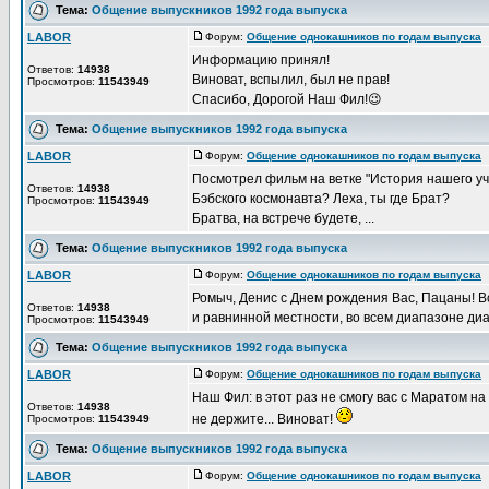
Тема:
Общение выпускников 1992 года выпуска
LABOR
Форум:
Общение однокашников по годам выпуска
Д
Информацию принял!
Ответов:
14938
Виноват, вспылил, был не прав!
Просмотров:
11543949
Спасибо, Дорогой Наш Фил!😉
Тема:
Общение выпускников 1992 года выпуска
LABOR
Форум:
Общение однокашников по годам выпуска
Д
Посмотрел фильм на ветке "История нашего уч
Ответов:
14938
Бэбского космонавта? Леха, ты где Брат?
Просмотров:
11543949
Братва, на встрече будете, ...
Тема:
Общение выпускников 1992 года выпуска
LABOR
Форум:
Общение однокашников по годам выпуска
Д
Ромыч, Денис с Днем рождения Вас, Пацаны! Все
Ответов:
14938
и равнинной местности, во всем диапазоне диап
Просмотров:
11543949
Тема:
Общение выпускников 1992 года выпуска
LABOR
Форум:
Общение однокашников по годам выпуска
Д
Наш Фил: в этот раз не смогу вас с Маратом на 
Ответов:
14938
не держите... Виноват!
Просмотров:
11543949
Тема:
Общение выпускников 1992 года выпуска
LABOR
Форум:
Общение однокашников по годам выпуска
Д