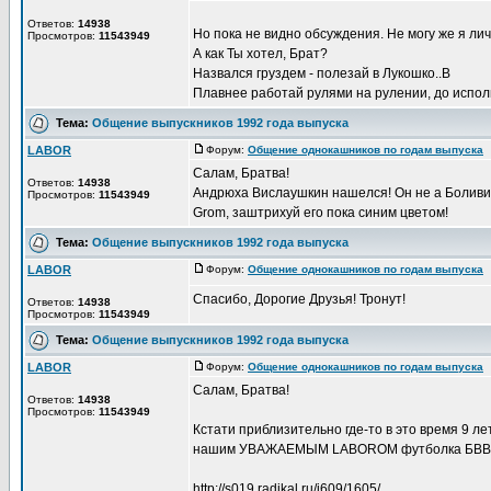
Ответов:
14938
Но пока не видно обсуждения. Не могу же я лич
Просмотров:
11543949
А как Ты хотел, Брат?
Назвался груздем - полезай в Лукошко..В
Плавнее работай рулями на рулении, до исполн
Тема:
Общение выпускников 1992 года выпуска
LABOR
Форум:
Общение однокашников по годам выпуска
Д
Салам, Братва!
Ответов:
14938
Андрюха Вислаушкин нашелся! Он не а Боливии,
Просмотров:
11543949
Grom, заштрихуй его пока синим цветом!
Тема:
Общение выпускников 1992 года выпуска
LABOR
Форум:
Общение однокашников по годам выпуска
Д
Спасибо, Дорогие Друзья! Тронут!
Ответов:
14938
Просмотров:
11543949
Тема:
Общение выпускников 1992 года выпуска
LABOR
Форум:
Общение однокашников по годам выпуска
Д
Салам, Братва!
Ответов:
14938
Просмотров:
11543949
Кстати приблизительно где-то в это время 9 л
нашим УВАЖАЕМЫМ LABOROM футболка БВВАУЛ 
http://s019.radikal.ru/i609/1605/ ...