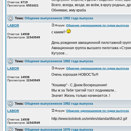
Ответов:
6719
Всего, всегда, везде, во всём, в кругу родных, д
Просмотров:
6551621
Обнимаю, жму краба
Тема:
Общение выпускников 1992 года выпуска
LABOR
Форум:
Общение однокашников по годам выпуска
Д
с каким?
Ответов:
14938
Просмотров:
11543949
День рождения авиационной пилотажной груп
Авиационная группа высшего пилотажа «Стрижи
Кутузов ...
Тема:
Общение выпускников 1992 года выпуска
LABOR
Форум:
Общение однокашников по годам выпуска
Д
Очень хорошая НОВОСТЬ!!!
Ответов:
14938
Просмотров:
11543949
"Кошмар" - С Днем Воскрешения!
Мы ж за Тебя третий тост поднимали...
Значит Жизнь только начинается..!
Тема:
Общение выпускников 1992 года выпуска
LABOR
Форум:
Общение однокашников по годам выпуска
Д
http://www.kolobok.us/smiles/standart/blush2.gif
Ответов:
14938
Просмотров:
11543949
Тема:
Общение выпускников 1976 года выпуска