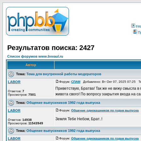
FA
П
Результатов поиска: 2427
Список форумов www.bvvaul.ru
Автор
Тема:
Тема для внутренней работы модераторов
LABOR
Форум:
СПАМ
Добавлено: Вт Окт 07, 2025 07:25 Т
Приветствую, Братва! Так же не вижу смысла 
Ответов:
7
живота свого! По вопросу закрытия входа на с
Просмотров:
7501
Тема:
Общение выпускников 1992 года выпуска
LABOR
Форум:
Общение однокашников по годам выпуска
Д
Земля Тебе Небом, Брат..!
Ответов:
14938
Просмотров:
11543949
Тема:
Общение выпускников 1992 года выпуска
LABOR
Форум:
Общение однокашников по годам выпуска
Д