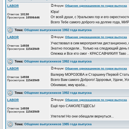
LABOR
Форум:
Общение однокашников по годам выпуска
Д
Юра!
Ответов:
10130
От всей души, с Уральских гор и его окрестно
Просмотров:
10506446
Всего Тебе самого доброго на долгие года, МИР
Тема:
Общение выпускников 1992 года выпуска
LABOR
Форум:
Общение однокашников по годам выпуска
Д
Участвовал в сим мероприятии дистанционно, в
Ответов:
14938
Знатно посидели... Только на следующий день 
Просмотров:
11543949
Олежка и Все кто смог - КРАССАВЧИКИ!!! Таво ..
Тема:
Общение выпускников 1992 года выпуска
LABOR
Форум:
Общение однокашников по годам выпуска
Д
Валерку МОРОЗОВА и Старшину Первой Статьи
Ответов:
14938
Всего Вам самого Доброго! Здоровья, Удачи, Усп
Просмотров:
11543949
Обнимаю, жму краба...
Тема:
Общение выпускников 1992 года выпуска
LABOR
Форум:
Общение однокашников по годам выпуска
Д
Ещё про САМОЛЕТЗДЕСЬ!
Ответов:
14938
Просмотров:
11543949
Улетели! Но они обещали вернуться...
Тема:
Общение выпускников 1985 года выпуска