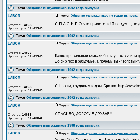
Тема:
Общение выпускников 1992 года выпуска
LABOR
Форум:
Общение однокашников по годам выпуска
Д
С-П-А-С-И-Б-О, что прилетели! Я не дум...., не дум
Ответов:
14938
Просмотров:
11543949
Тема:
Общение выпускников 1992 года выпуска
LABOR
Форум:
Общение однокашников по годам выпуска
Д
Ответов:
14938
Какие правильные кликухи были у нас в училище!
Просмотров:
11543949
До сир пох в раздумье, а почему Ты - "Толстый"? 
Тема:
Общение выпускников 1992 года выпуска
LABOR
Форум:
Общение однокашников по годам выпуска
Д
С Новым, трудовым годом, Братва! http://www.kol
Ответов:
14938
Просмотров:
11543949
Тема:
Общение выпускников 1992 года выпуска
LABOR
Форум:
Общение однокашников по годам выпуска
Д
СПАСИБО, ДОРОГИЕ ДРУЗЬЯ!!!
Ответов:
14938
Просмотров:
11543949
Тема:
Общение выпускников 1988 года выпуска
LABOR
Форум:
Общение однокашников по годам выпуска
Д
Sergey100: Серега, с Днём Рождения Тебя, Бра