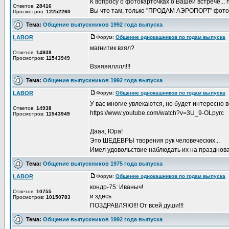
К вопросу о фотокарточках о Вашей встрече... ht
Ответов:
28416
Вы что там, только "ПРОДАМ АЭРОПОРТ" фотограф
Просмотров:
12252260
Тема:
Общение выпускников 1992 года выпуска
LABOR
Форум:
Общение однокашников по годам выпуска
Д
магнитик взял?
Ответов:
14938
Просмотров:
11543949
Взяяяялллл!!!
Тема:
Общение выпускников 1992 года выпуска
LABOR
Форум:
Общение однокашников по годам выпуска
Д
У вас многие увлекаются, но будет интересно в
Ответов:
14938
https://www.youtube.com/watch?v=3U_9-OLpyrc
Просмотров:
11543949
Дааа, Юра!
Это ШЕДЕВРЫ творения рук человеческих...
Имел удовольствие наблюдать их на празднован
Тема:
Общение выпускников 1975 года выпуска
LABOR
Форум:
Общение однокашников по годам выпуска
Д
кондр-75: Иваныч!
Ответов:
10755
и здесь
Просмотров:
10150783
ПОЗДРАВЛЯЮ!!! От всей души!!!
Тема:
Общение выпускников 1992 года выпуска