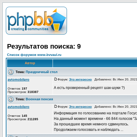
Результатов поиска: 9
Список форумов www.bvvaul.ru
Автор
Тема:
Праздничный стол
avtomobilpro
Форум:
Это интересно
Добавлено: Вс Июн 20, 202
А есть проверенный рецепт шак-шуки ?)
Ответов:
197
Просмотров:
318387
Тема:
Военная пенсия
avtomobilpro
Форум:
Это интересно
Добавлено: Вс Июн 20, 202
Информация по голосованию на портале Госус
Ответов:
145
На данный момент времени - 66 844 голосов "ЗА
Просмотров:
211285
За прошедшее время немного сдвинулось.
Продолжаем голосовать и наблюдать ...