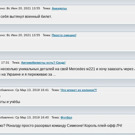
о: Вс Июн 20, 2021 13:55 Тема:
Анекдоты
 себя вытянул военный билет.
о: Вс Июн 20, 2021 13:55 Тема:
Просто смешно!
9 17:31 Тема:
Автомобилисты есть? Сюда!
есколько уникальных деталей на свой Mercedes w221 и хочу заказать через
 на Украине и я переживаю за ...
авлено: Ср Мар 13, 2019 16:41 Тема:
Что играет из колонок?!
Q
оты и учёбы
авлено: Ср Мар 13, 2019 16:40 Тема:
Футбол
ико? Роналду просто разорвал команду Симеоне! Король плей-офф ЛЧ!