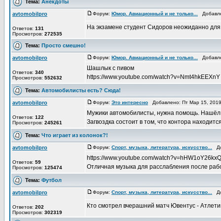
Тема:
Анекдоты
avtomobilpro
Форум:
Юмор. Авиационный и не только...
Добавлен
На экзамене студент Сидоров неожиданно для
Ответов:
131
Просмотров:
272535
Тема:
Просто смешно!
avtomobilpro
Форум:
Юмор. Авиационный и не только...
Добавлен
Шашлык с пивом
Ответов:
340
https://www.youtube.com/watch?v=Nmt4hkEEXnY
Просмотров:
552632
Тема:
Автомобилисты есть? Сюда!
avtomobilpro
Форум:
Это интересно
Добавлено: Пт Мар 15, 201
Мужики автомобилисты, нужна помощь. Нашёл н
Ответов:
122
Загвоздка состоит в том, что контора находится
Просмотров:
245261
Тема:
Что играет из колонок?!
avtomobilpro
Форум:
Спорт, музыка, литература, искусство...
Доб
https://www.youtube.com/watch?v=hHW1oY26kx
Ответов:
59
Отличная музыка для расслабления после раб
Просмотров:
125474
Тема:
Футбол
avtomobilpro
Форум:
Спорт, музыка, литература, искусство...
Доб
Кто смотрел вчерашний матч Ювентус - Атлет
Ответов:
202
Просмотров:
302319