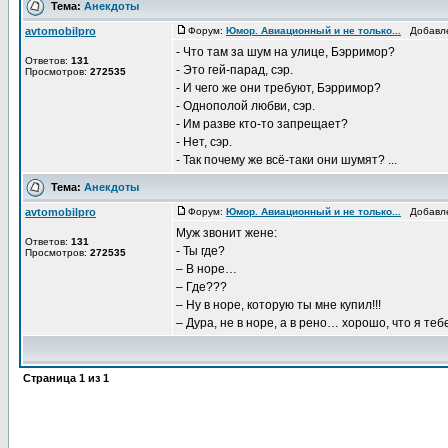
Тема:
Анекдоты
avtomobilpro
Форум:
Юмор. Авиационный и не только...
Добавлен
- Что там за шум на улице, Бэрримор?
Ответов:
131
- Это гей-парад, сэр.
Просмотров:
272535
- И чего же они требуют, Бэрримор?
- Однополой любви, сэр.
- Им разве кто-то запрещает?
- Нет, сэр.
- Так почему же всё-таки они шумят? ...
Тема:
Анекдоты
avtomobilpro
Форум:
Юмор. Авиационный и не только...
Добавлен
Муж звонит жене:
Ответов:
131
- Ты где?
Просмотров:
272535
– В норе…
– Где???
– Ну в норе, которую ты мне купил!!!
– Дура, не в норе, а в рено… хорошо, что я теб
Страница
1
из
1