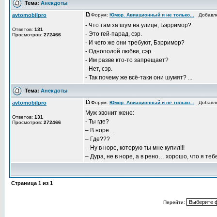
Тема:
Анекдоты
avtomobilpro
Форум:
Юмор. Авиационный и не только...
Добавлен
- Что там за шум на улице, Бэрримор?
Ответов:
131
- Это гей-парад, сэр.
Просмотров:
272466
- И чего же они требуют, Бэрримор?
- Однополой любви, сэр.
- Им разве кто-то запрещает?
- Нет, сэр.
- Так почему же всё-таки они шумят? ...
Тема:
Анекдоты
avtomobilpro
Форум:
Юмор. Авиационный и не только...
Добавлен
Муж звонит жене:
Ответов:
131
- Ты где?
Просмотров:
272466
– В норе…
– Где???
– Ну в норе, которую ты мне купил!!!
– Дура, не в норе, а в рено… хорошо, что я теб
Страница
1
из
1
Перейти: