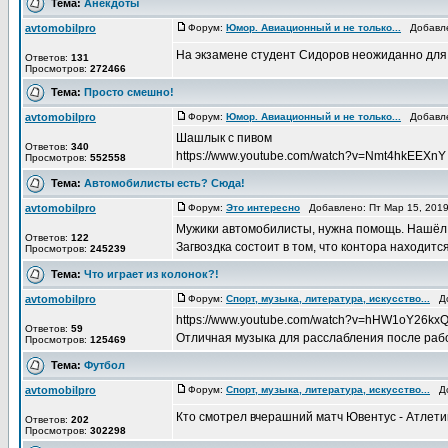
Тема:
Анекдоты
avtomobilpro
Форум:
Юмор. Авиационный и не только...
Добавлен
На экзамене студент Сидоров неожиданно для
Ответов:
131
Просмотров:
272466
Тема:
Просто смешно!
avtomobilpro
Форум:
Юмор. Авиационный и не только...
Добавлен
Шашлык с пивом
Ответов:
340
https://www.youtube.com/watch?v=Nmt4hkEEXnY
Просмотров:
552558
Тема:
Автомобилисты есть? Сюда!
avtomobilpro
Форум:
Это интересно
Добавлено: Пт Мар 15, 201
Мужики автомобилисты, нужна помощь. Нашёл н
Ответов:
122
Загвоздка состоит в том, что контора находится
Просмотров:
245239
Тема:
Что играет из колонок?!
avtomobilpro
Форум:
Спорт, музыка, литература, искусство...
Доб
https://www.youtube.com/watch?v=hHW1oY26kx
Ответов:
59
Отличная музыка для расслабления после раб
Просмотров:
125469
Тема:
Футбол
avtomobilpro
Форум:
Спорт, музыка, литература, искусство...
Доб
Кто смотрел вчерашний матч Ювентус - Атлет
Ответов:
202
Просмотров:
302298