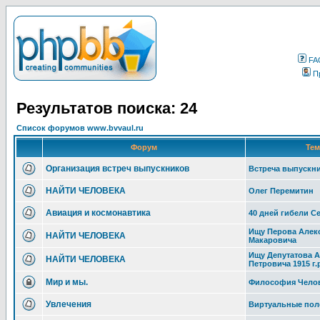
FA
П
Результатов поиска: 24
Список форумов www.bvvaul.ru
Форум
Те
Организация встреч выпускников
Встреча выпускн
НАЙТИ ЧЕЛОВЕКА
Олег Перемитин
Авиация и космонавтика
40 дней гибели С
Ищу Перова Алек
НАЙТИ ЧЕЛОВЕКА
Макаровича
Ищу Депутатова 
НАЙТИ ЧЕЛОВЕКА
Петровича 1915 г.
Мир и мы.
Философия Чело
Увлечения
Виртуальные пол