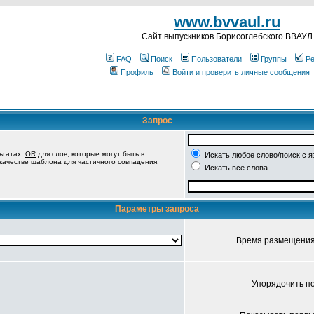
www.bvvaul.ru
Cайт выпускников Борисоглебского ВВАУЛ
FAQ
Поиск
Пользователи
Группы
Ре
Профиль
Войти и проверить личные сообщения
Запрос
ьтатах,
OR
для слов, которые могут быть в
Искать любое слово/поиск с 
 качестве шаблона для частичного совпадения.
Искать все слова
Параметры запроса
Время размещени
Упорядочить п