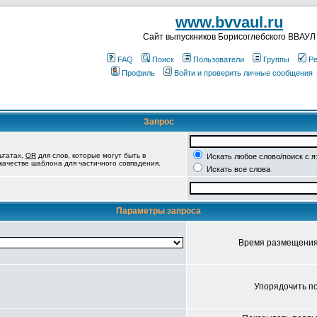
www.bvvaul.ru
Cайт выпускников Борисоглебского ВВАУЛ
FAQ
Поиск
Пользователи
Группы
Ре
Профиль
Войти и проверить личные сообщения
Запрос
ьтатах,
OR
для слов, которые могут быть в
Искать любое слово/поиск с 
 качестве шаблона для частичного совпадения.
Искать все слова
Параметры запроса
Время размещени
Упорядочить п