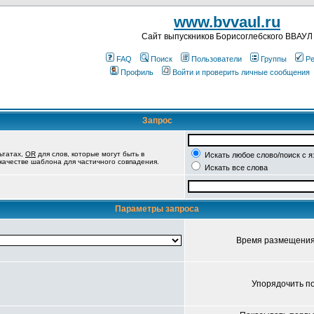
www.bvvaul.ru
Cайт выпускников Борисоглебского ВВАУЛ
FAQ
Поиск
Пользователи
Группы
Ре
Профиль
Войти и проверить личные сообщения
Запрос
ьтатах,
OR
для слов, которые могут быть в
Искать любое слово/поиск с 
 качестве шаблона для частичного совпадения.
Искать все слова
Параметры запроса
Время размещени
Упорядочить п