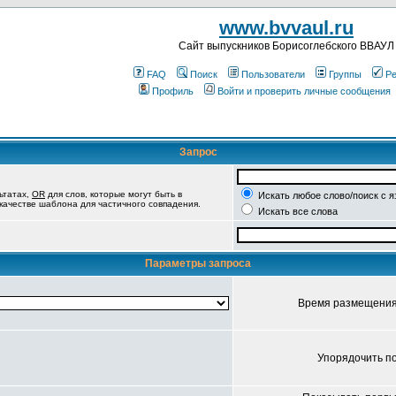
www.bvvaul.ru
Cайт выпускников Борисоглебского ВВАУЛ
FAQ
Поиск
Пользователи
Группы
Ре
Профиль
Войти и проверить личные сообщения
Запрос
ьтатах,
OR
для слов, которые могут быть в
Искать любое слово/поиск с 
 качестве шаблона для частичного совпадения.
Искать все слова
Параметры запроса
Время размещени
Упорядочить п